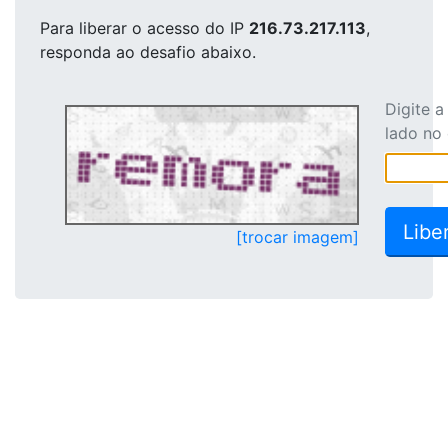
Para liberar o acesso
do IP
216.73.217.113
,
responda ao desafio abaixo.
Digite 
lado no
[trocar imagem]